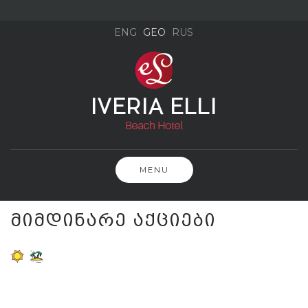
Skip
to
ENG
GEO
RUS
content
MENU
ᲛᲘᲛᲓᲘᲜᲐᲠᲔ ᲐᲥᲪᲘᲔᲑᲘ